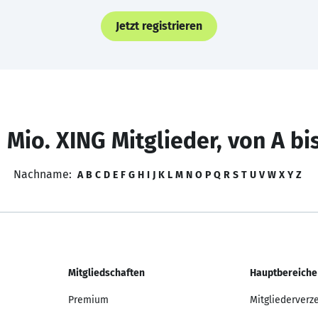
Jetzt registrieren
 Mio. XING Mitglieder, von A bi
Nachname:
A
B
C
D
E
F
G
H
I
J
K
L
M
N
O
P
Q
R
S
T
U
V
W
X
Y
Z
Mitgliedschaften
Hauptbereiche
Premium
Mitgliederverz