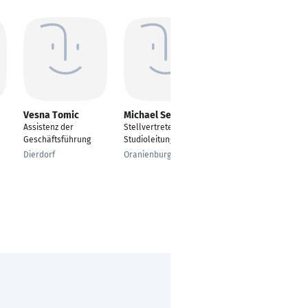
Vesna Tomic
Michael Seidlitz
Jana Hollatz
Assistenz der
Stellvertretende
Sachbearbeiter
Geschäftsführung
Studioleitung
Dataclearing
Dierdorf
Oranienburg
18146 Rostock