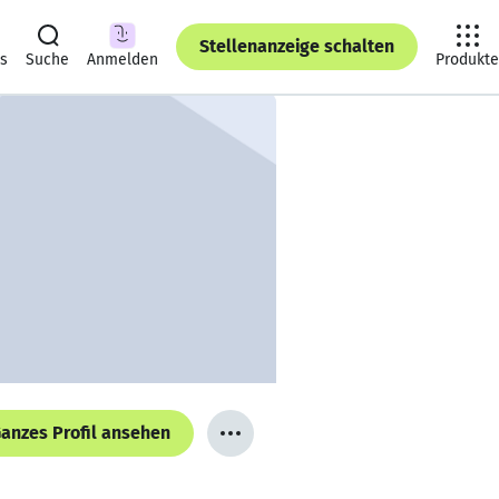
Stellenanzeige schalten
ts
Suche
Anmelden
Produkte
anzes Profil ansehen