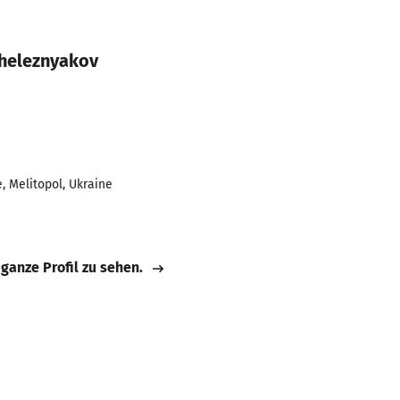
Zheleznyakov
 Melitopol, Ukraine
 ganze Profil zu sehen.