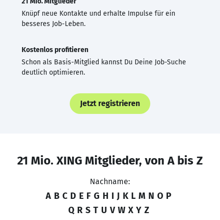
21 Mio. Mitglieder
Knüpf neue Kontakte und erhalte Impulse für ein
besseres Job-Leben.
Kostenlos profitieren
Schon als Basis-Mitglied kannst Du Deine Job-Suche
deutlich optimieren.
Jetzt registrieren
21 Mio. XING Mitglieder, von A bis Z
Nachname:
A
B
C
D
E
F
G
H
I
J
K
L
M
N
O
P
Q
R
S
T
U
V
W
X
Y
Z