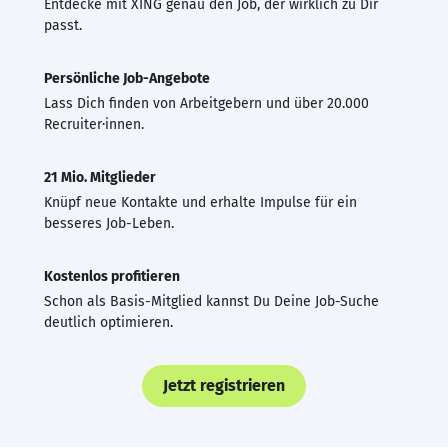
Entdecke mit XING genau den Job, der wirklich zu Dir
passt.
Persönliche Job-Angebote
Lass Dich finden von Arbeitgebern und über 20.000
Recruiter·innen.
21 Mio. Mitglieder
Knüpf neue Kontakte und erhalte Impulse für ein
besseres Job-Leben.
Kostenlos profitieren
Schon als Basis-Mitglied kannst Du Deine Job-Suche
deutlich optimieren.
Jetzt registrieren