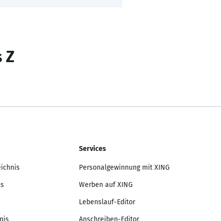
s Z
Services
eichnis
Personalgewinnung mit XING
is
Werben auf XING
Lebenslauf-Editor
nis
Anschreiben-Editor