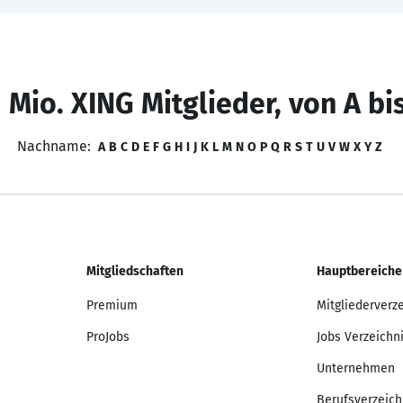
 Mio. XING Mitglieder, von A bi
Nachname:
A
B
C
D
E
F
G
H
I
J
K
L
M
N
O
P
Q
R
S
T
U
V
W
X
Y
Z
Mitgliedschaften
Hauptbereiche
Premium
Mitgliederverz
ProJobs
Jobs Verzeichn
Unternehmen
Berufsverzeich