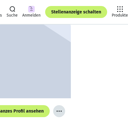
Stellenanzeige schalten
ts
Suche
Anmelden
Produkte
anzes Profil ansehen