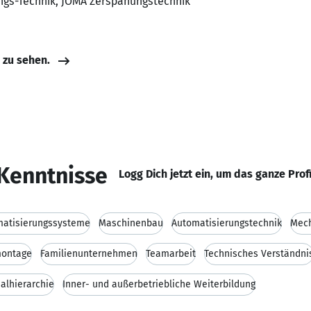
ngs-Technik, JOMA Zerspanungstechnik
e zu sehen.
Kenntnisse
Logg Dich jetzt ein, um das ganze Prof
matisierungssysteme
Maschinenbau
Automatisierungstechnik
Mec
ontage
Familienunternehmen
Teamarbeit
Technisches Verständni
alhierarchie
Inner- und außerbetriebliche Weiterbildung