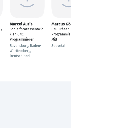
Marcel Auris
Marcus Göbel
Mathias
Engelmann
 /
Schleifprozessentwic
CNC Fräser , CAD CAM
Abteilungsleiter der
kler, CNC-
Programmierer Hyper
CNC- und mech.
Programmierer
Mill
Fertigung
Ravensburg, Baden-
Seevetal
Wolfsburg
Württemberg,
Deutschland