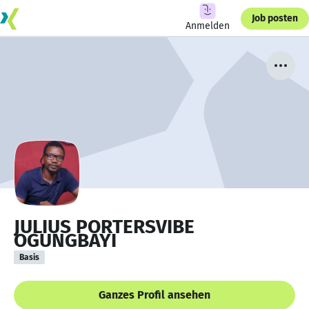
Job posten
Anmelden
JULIUS PORTERSVIBE
OGUNGBAYI
Basis
Ganzes Profil ansehen