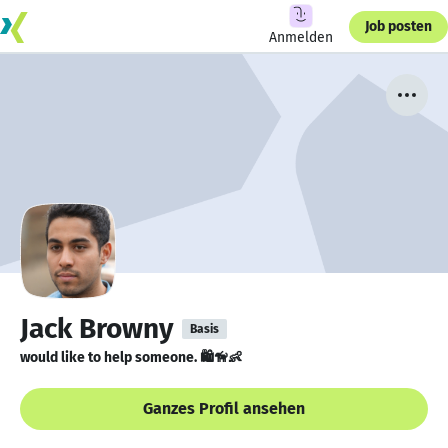
Job posten
Anmelden
Jack Browny
Basis
would like to help someone. 🛍🦮👶
Ganzes Profil ansehen