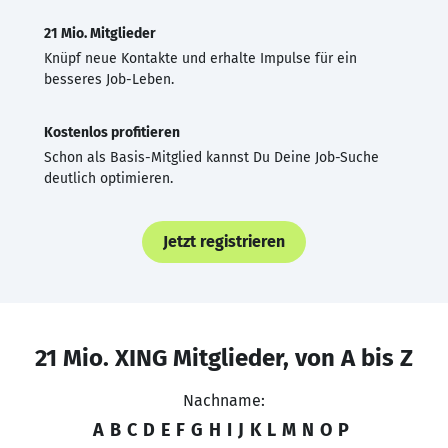
21 Mio. Mitglieder
Knüpf neue Kontakte und erhalte Impulse für ein
besseres Job-Leben.
Kostenlos profitieren
Schon als Basis-Mitglied kannst Du Deine Job-Suche
deutlich optimieren.
Jetzt registrieren
21 Mio. XING Mitglieder, von A bis Z
Nachname:
A
B
C
D
E
F
G
H
I
J
K
L
M
N
O
P