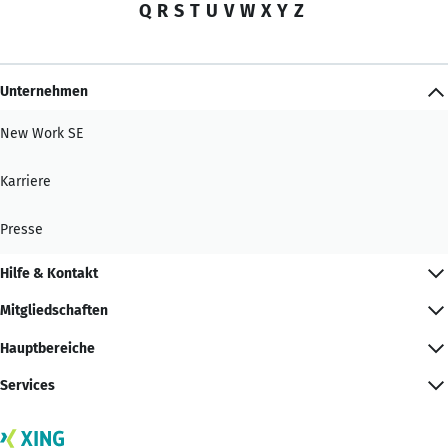
Q
R
S
T
U
V
W
X
Y
Z
Unternehmen
New Work SE
Karriere
Presse
Hilfe & Kontakt
Mitgliedschaften
Hauptbereiche
Services