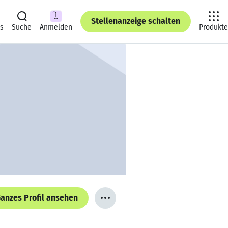
Stellenanzeige schalten
ts
Suche
Anmelden
Produkte
anzes Profil ansehen