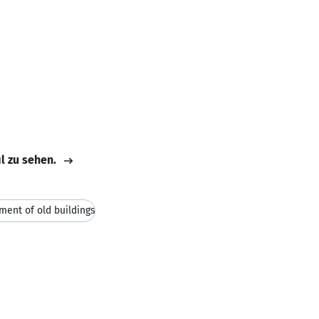
il zu sehen.
ent of old buildings