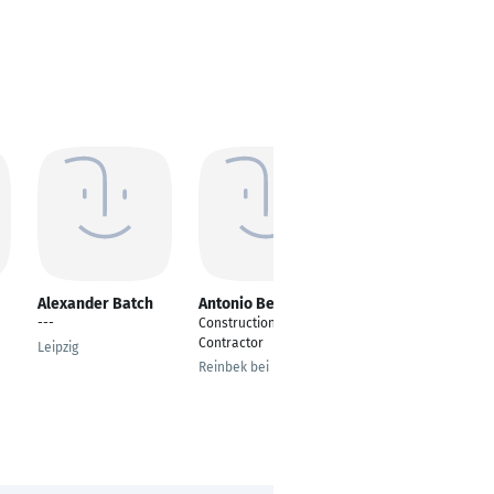
Alexander Batch
Antonio Beto
Nick Hunt
---
Construction
construction
Contractor
contractor and gold
Leipzig
dealer
Reinbek bei Hamburg
texas