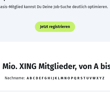
asis-Mitglied kannst Du Deine Job-Suche deutlich optimieren.
Jetzt registrieren
 Mio. XING Mitglieder, von A bi
Nachname:
A
B
C
D
E
F
G
H
I
J
K
L
M
N
O
P
Q
R
S
T
U
V
W
X
Y
Z