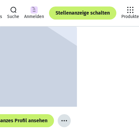
Stellenanzeige schalten
ts
Suche
Anmelden
Produkte
anzes Profil ansehen