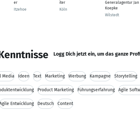
er
iter
Generalagentur Jan
e
Koepke
Itzehoe
Köln
Wilstedt
Kenntnisse
Logg Dich jetzt ein, um das ganze Prof
al Media
Ideen
Text
Marketing
Werbung
Kampagne
Storytelling
oduktentwicklung
Product Marketing
Führungserfahrung
Agile Soft
Agile Entwicklung
Deutsch
Content