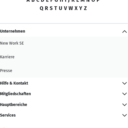
Q
R
S
T
U
V
W
X
Y
Z
Unternehmen
New Work SE
Karriere
Presse
Hilfe & Kontakt
Mitgliedschaften
Hauptbereiche
Services