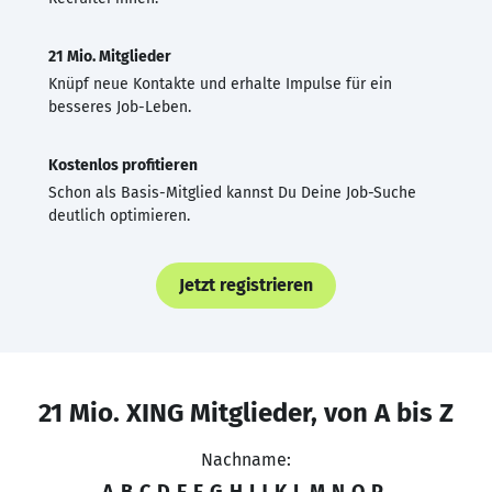
21 Mio. Mitglieder
Knüpf neue Kontakte und erhalte Impulse für ein
besseres Job-Leben.
Kostenlos profitieren
Schon als Basis-Mitglied kannst Du Deine Job-Suche
deutlich optimieren.
Jetzt registrieren
21 Mio. XING Mitglieder, von A bis Z
Nachname:
A
B
C
D
E
F
G
H
I
J
K
L
M
N
O
P