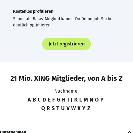
Kostenlos profitieren
Schon als Basis-Mitglied kannst Du Deine Job-Suche
deutlich optimieren.
Jetzt registrieren
21 Mio. XING Mitglieder, von A bis Z
Nachname:
A
B
C
D
E
F
G
H
I
J
K
L
M
N
O
P
Q
R
S
T
U
V
W
X
Y
Z
Unternehmen