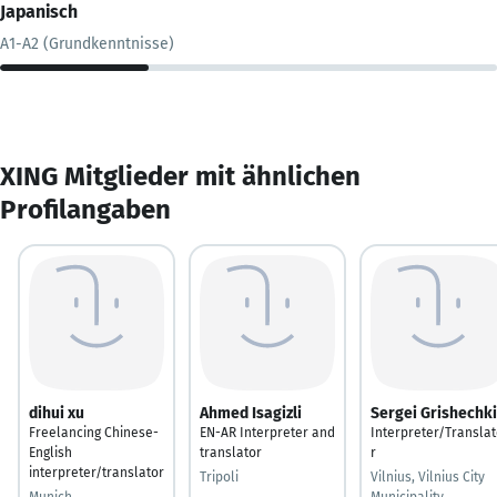
Japanisch
A1-A2 (Grundkenntnisse)
XING Mitglieder mit ähnlichen
Profilangaben
dihui xu
Ahmed Isagizli
Sergei Grishechk
Freelancing Chinese-
EN-AR Interpreter and
Interpreter/Transla
English
translator
r
interpreter/translator
Tripoli
Vilnius, Vilnius City
Munich
Municipality,