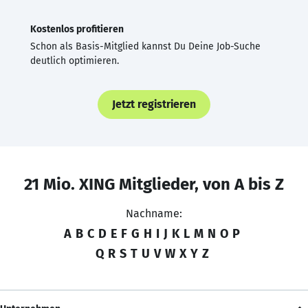
Kostenlos profitieren
Schon als Basis-Mitglied kannst Du Deine Job-Suche
deutlich optimieren.
Jetzt registrieren
21 Mio. XING Mitglieder, von A bis Z
Nachname:
A
B
C
D
E
F
G
H
I
J
K
L
M
N
O
P
Q
R
S
T
U
V
W
X
Y
Z