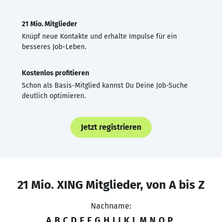
21 Mio. Mitglieder
Knüpf neue Kontakte und erhalte Impulse für ein
besseres Job-Leben.
Kostenlos profitieren
Schon als Basis-Mitglied kannst Du Deine Job-Suche
deutlich optimieren.
Jetzt registrieren
21 Mio. XING Mitglieder, von A bis Z
Nachname:
A
B
C
D
E
F
G
H
I
J
K
L
M
N
O
P