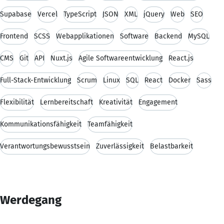
Supabase
Vercel
TypeScript
JSON
XML
jQuery
Web
SEO
Frontend
SCSS
Webapplikationen
Software
Backend
MySQL
CMS
Git
API
Nuxt.js
Agile Softwareentwicklung
React.js
Full-Stack-Entwicklung
Scrum
Linux
SQL
React
Docker
Sass
Flexibilität
Lernbereitschaft
Kreativität
Engagement
Kommunikationsfähigkeit
Teamfähigkeit
Verantwortungsbewusstsein
Zuverlässigkeit
Belastbarkeit
Werdegang