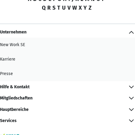
Q
R
S
T
U
V
W
X
Y
Z
Unternehmen
New Work SE
Karriere
Presse
Hilfe & Kontakt
Mitgliedschaften
Hauptbereiche
Services