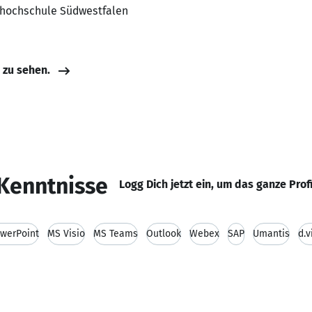
chhochschule Südwestfalen
e zu sehen.
Kenntnisse
Logg Dich jetzt ein, um das ganze Prof
werPoint
MS Visio
MS Teams
Outlook
Webex
SAP
Umantis
d.v