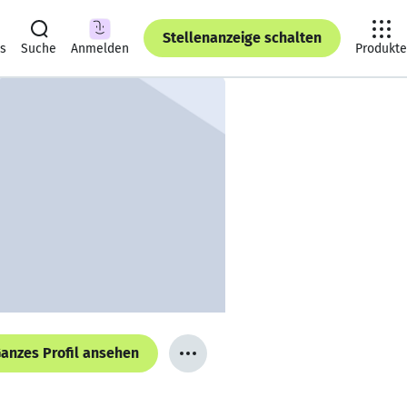
Stellenanzeige schalten
ts
Suche
Anmelden
Produkte
anzes Profil ansehen