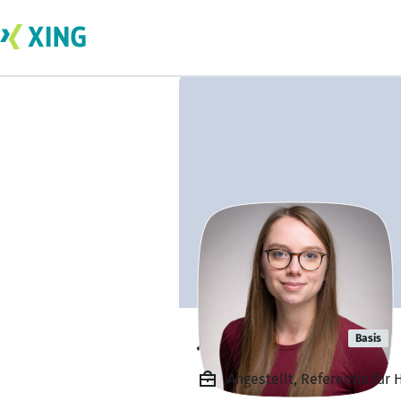
Janina Hucht
Basis
Angestellt, Referentin fü