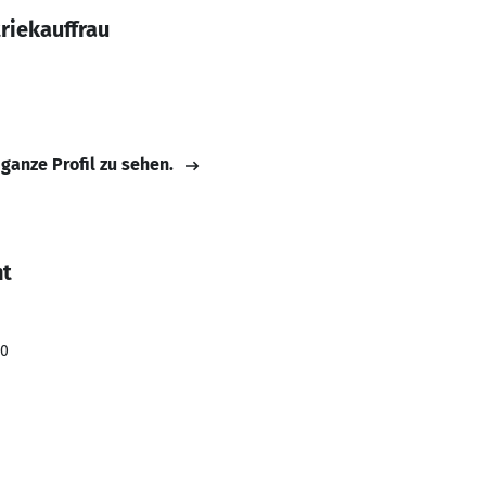
riekauffrau
 ganze Profil zu sehen.
ht
20