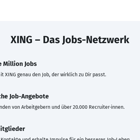
XING – Das Jobs-Netzwerk
 Million Jobs
t XING genau den Job, der wirklich zu Dir passt.
che Job-Angebote
inden von Arbeitgebern und über 20.000 Recruiter·innen.
itglieder
Kontakte und erhalte Impulse für ein besseres Job-Leben.