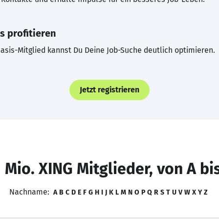
s profitieren
asis-Mitglied kannst Du Deine Job-Suche deutlich optimieren.
Jetzt registrieren
 Mio. XING Mitglieder, von A bi
Nachname:
A
B
C
D
E
F
G
H
I
J
K
L
M
N
O
P
Q
R
S
T
U
V
W
X
Y
Z