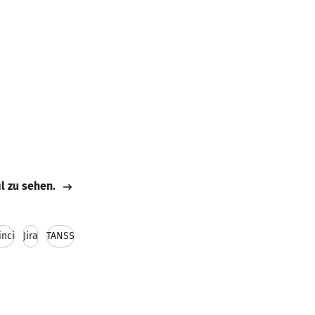
il zu sehen.
inci
Jira
TANSS