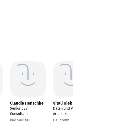
Claudia Henschke
Vitali Hieb
Manuel Petritsch
Senior CSV
Daten und Prozess-
Industrial Engineer
Consultant
Architekt
Villach
Bad Saulgau
Heilbronn