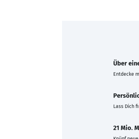
Über eine
Entdecke mi
Persönli
Lass Dich f
21 Mio. M
Knüpf neue 