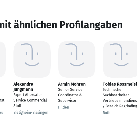
mit ähnlichen Profilangaben
Alexandra
Armin Mohren
Tobias Rossmeisl
Jungmann
Senior Service
Technischer
Expert Aftersales
Coordinator &
Sachbearbeiter
nst
Service Commercial
Supervisor
Vertriebsinnendiens
Stuff
/ Bereich Regrinding
Hilden
au
Bietigheim-Bissingen
Roth