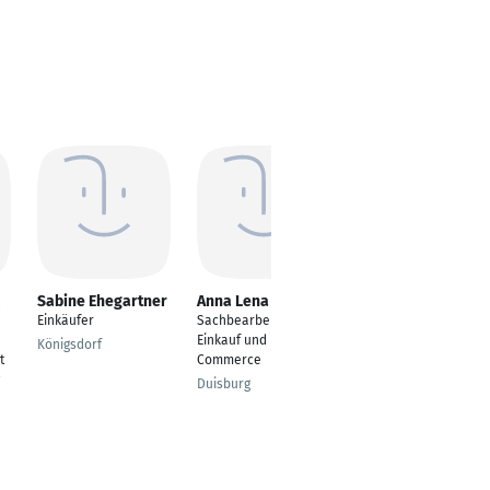
Sabine Ehegartner
Anna Lena Königs
David Pitzer
Einkäufer
Sachbearbeiterin
Sales Support
Einkauf und E-
Representative E-Com
Königsdorf
t
Commerce
Düsseldorf
Duisburg