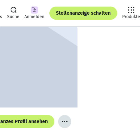
Stellenanzeige schalten
ts
Suche
Anmelden
Produkte
anzes Profil ansehen