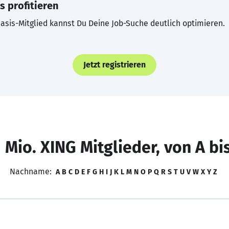
s profitieren
asis-Mitglied kannst Du Deine Job-Suche deutlich optimieren.
Jetzt registrieren
 Mio. XING Mitglieder, von A bi
Nachname:
A
B
C
D
E
F
G
H
I
J
K
L
M
N
O
P
Q
R
S
T
U
V
W
X
Y
Z