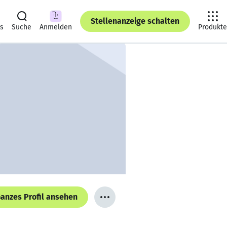
Stellenanzeige schalten
ts
Suche
Anmelden
Produkte
anzes Profil ansehen