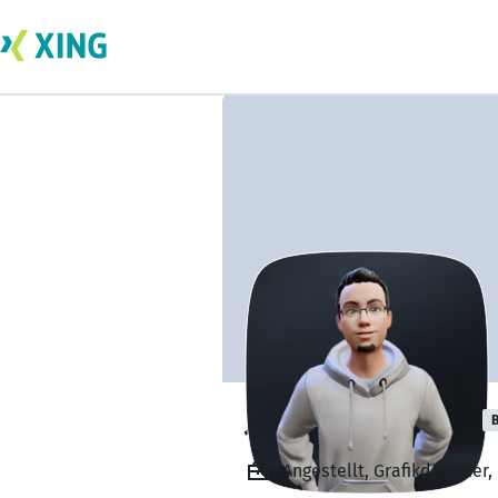
Jannik Settinger
B
Angestellt, Grafikdesigner,