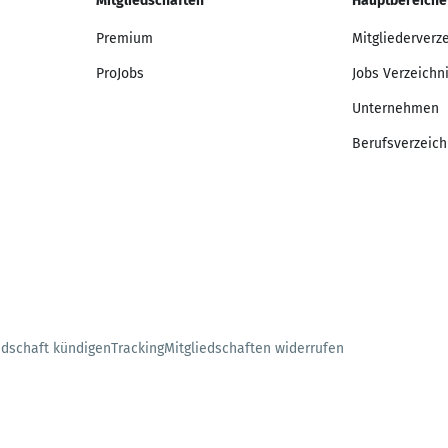
Mitgliedschaften
Hauptbereiche
Premium
Mitgliederverz
ProJobs
Jobs Verzeichn
Unternehmen
Berufsverzeich
edschaft kündigen
Tracking
Mitgliedschaften widerrufen