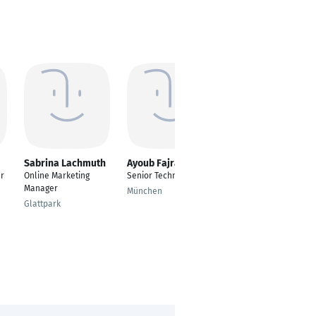
Sabrina Lachmuth
Ayoub Fajraoui
Marco Abraham
r
Online Marketing
Senior Technical Lead
Geschäftsführer
Manager
München
Leipzig
Glattpark