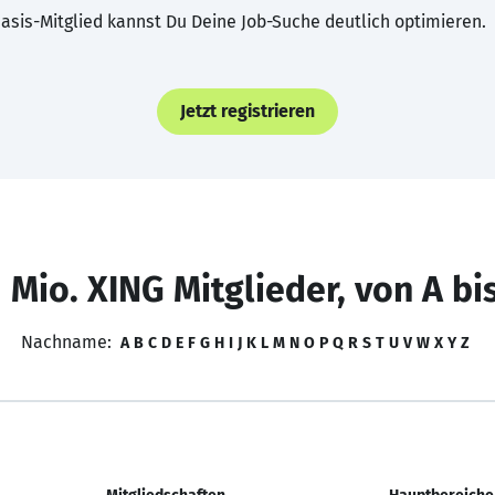
asis-Mitglied kannst Du Deine Job-Suche deutlich optimieren.
Jetzt registrieren
 Mio. XING Mitglieder, von A bi
Nachname:
A
B
C
D
E
F
G
H
I
J
K
L
M
N
O
P
Q
R
S
T
U
V
W
X
Y
Z