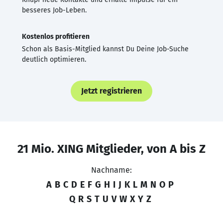
besseres Job-Leben.
Kostenlos profitieren
Schon als Basis-Mitglied kannst Du Deine Job-Suche
deutlich optimieren.
Jetzt registrieren
21 Mio. XING Mitglieder, von A bis Z
Nachname:
A
B
C
D
E
F
G
H
I
J
K
L
M
N
O
P
Q
R
S
T
U
V
W
X
Y
Z