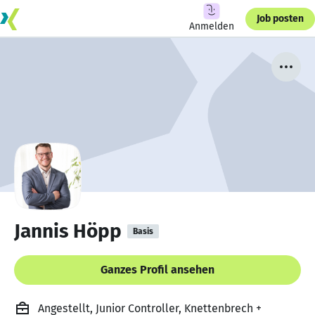
Job posten
Anmelden
Jannis Höpp
Basis
Ganzes Profil ansehen
Angestellt, Junior Controller, Knettenbrech +