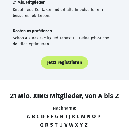
21 Mio. Mitglieder
Knüpf neue Kontakte und erhalte Impulse für ein
besseres Job-Leben.
Kostenlos profitieren
Schon als Basis-Mitglied kannst Du Deine Job-Suche
deutlich optimieren.
Jetzt registrieren
21 Mio. XING Mitglieder, von A bis Z
Nachname:
A
B
C
D
E
F
G
H
I
J
K
L
M
N
O
P
Q
R
S
T
U
V
W
X
Y
Z