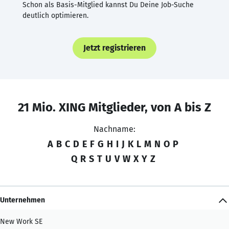
Schon als Basis-Mitglied kannst Du Deine Job-Suche
deutlich optimieren.
Jetzt registrieren
21 Mio. XING Mitglieder, von A bis Z
Nachname:
A
B
C
D
E
F
G
H
I
J
K
L
M
N
O
P
Q
R
S
T
U
V
W
X
Y
Z
Unternehmen
New Work SE