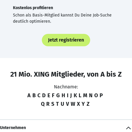
Kostenlos profitieren
Schon als Basis-Mitglied kannst Du Deine Job-Suche
deutlich optimieren.
Jetzt registrieren
21 Mio. XING Mitglieder, von A bis Z
Nachname:
A
B
C
D
E
F
G
H
I
J
K
L
M
N
O
P
Q
R
S
T
U
V
W
X
Y
Z
Unternehmen