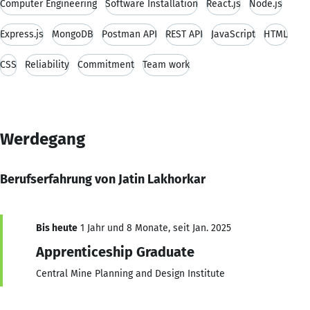
Computer Engineering
Software Installation
React.js
Node.js
Express.js
MongoDB
Postman API
REST API
JavaScript
HTML
CSS
Reliability
Commitment
Team work
Werdegang
Berufserfahrung von Jatin Lakhorkar
Bis heute
1 Jahr und 8 Monate, seit Jan. 2025
Apprenticeship Graduate
Central Mine Planning and Design Institute