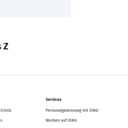
s Z
Services
eichnis
Personalgewinnung mit XING
is
Werben auf XING