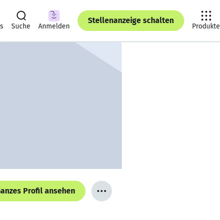
Stellenanzeige schalten
ts
Suche
Anmelden
Produkte
anzes Profil ansehen