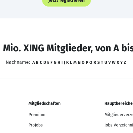
Jetzt registrieren
 Mio. XING Mitglieder, von A bi
Nachname:
A
B
C
D
E
F
G
H
I
J
K
L
M
N
O
P
Q
R
S
T
U
V
W
X
Y
Z
Mitgliedschaften
Hauptbereiche
Premium
Mitgliederverz
ProJobs
Jobs Verzeichn