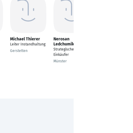
Michael Thierer
Nerosan
Svenja Stubbe
Ledchumikanthan
Leiter Instandhaltung
Mitarbeiter
/
Strategischer
Vertriebsinnendienst
Gerstetten
Einkäufer
Haselünne
Münster