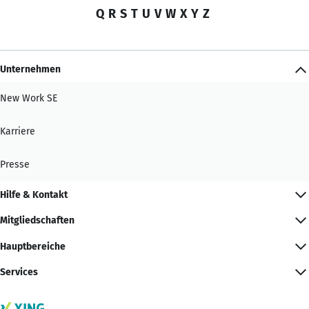
Q
R
S
T
U
V
W
X
Y
Z
Unternehmen
New Work SE
Karriere
Presse
Hilfe & Kontakt
Mitgliedschaften
Hauptbereiche
Services