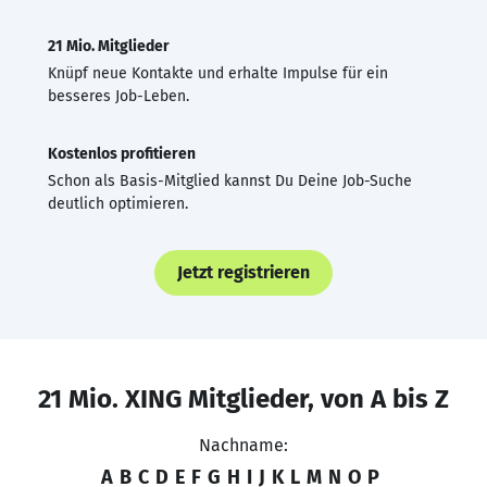
21 Mio. Mitglieder
Knüpf neue Kontakte und erhalte Impulse für ein
besseres Job-Leben.
Kostenlos profitieren
Schon als Basis-Mitglied kannst Du Deine Job-Suche
deutlich optimieren.
Jetzt registrieren
21 Mio. XING Mitglieder, von A bis Z
Nachname:
A
B
C
D
E
F
G
H
I
J
K
L
M
N
O
P