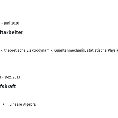
 - Juni 2020
itarbeiter
n
ik, theoretische Elektrodynamik, Quantenmechanik, statistische Physi
1 - Dez. 2013
fskraft
n
I + II, Lineare Algebra