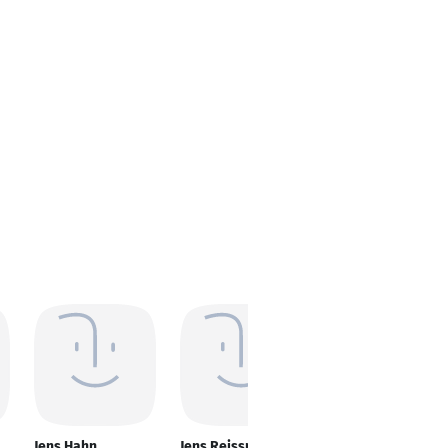
Jens Hahn
Jens Reissmann-
Jens Hahn