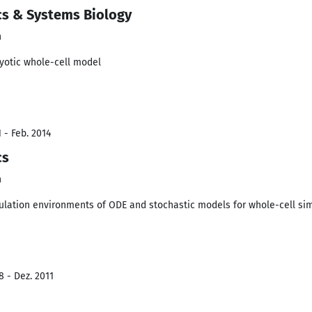
cs & Systems Biology
n
ryotic whole-cell model
 - Feb. 2014
cs
n
lation environments of ODE and stochastic models for whole-cell si
8 - Dez. 2011