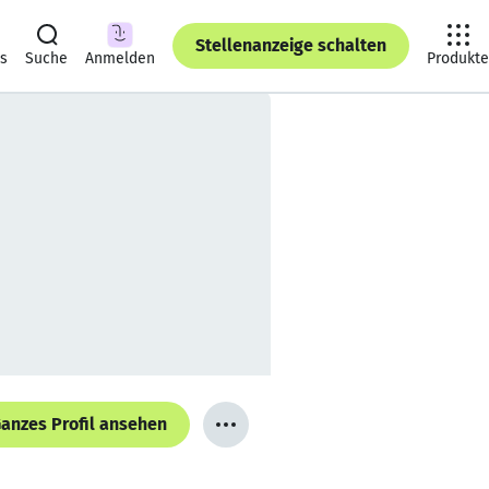
Stellenanzeige schalten
ts
Suche
Anmelden
Produkte
anzes Profil ansehen