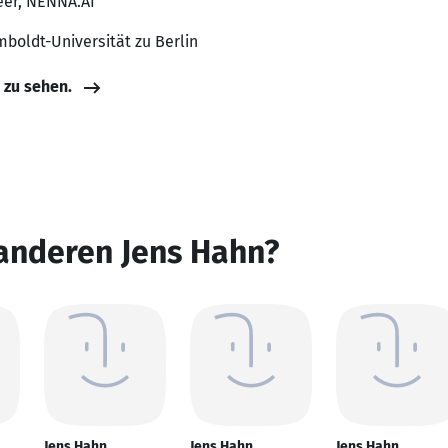
eer, NENNA.AI
umboldt-Universität zu Berlin
e zu sehen.
anderen Jens Hahn?
Jens Hahn
Jens Hahn
Jens Hahn