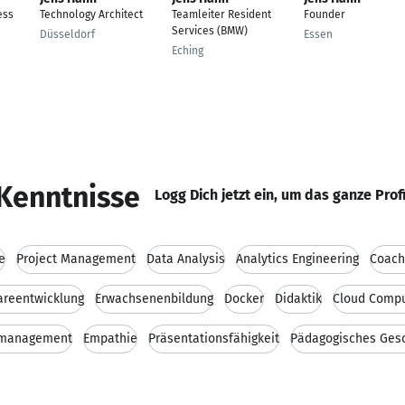
ess
Technology Architect
Teamleiter Resident
Founder
Services (BMW)
Düsseldorf
Essen
Eching
Kenntnisse
Logg Dich jetzt ein, um das ganze Prof
e
Project Management
Data Analysis
Analytics Engineering
Coach
areentwicklung
Erwachsenenbildung
Docker
Didaktik
Cloud Compu
tmanagement
Empathie
Präsentationsfähigkeit
Pädagogisches Ges