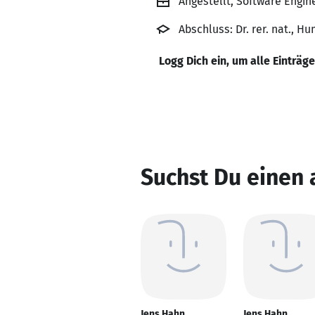
Angestellt, Software Engin
Abschluss: Dr. rer. nat., H
Logg Dich ein, um alle Einträg
Suchst Du einen 
Jens Hahn
Jens Hahn