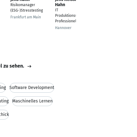
Hahn
Risikomanager
Außendienstmitarbeit
IT
(ESG-)Stresstesting
er
Produktionssteuerung
Frankfurt am Main
Norderstedt
Professionell
Hannover
il zu sehen.
ing
Software Development
ting
Maschinelles Lernen
chick