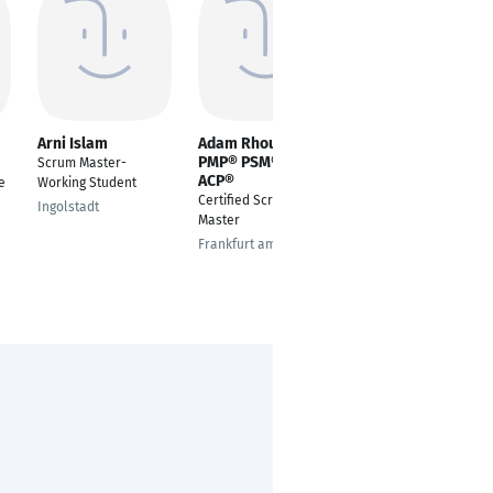
Arni Islam
Adam Rhoulam
Masanori HATSUSE
PMP® PSM® PMI-
Scrum Master-
---
ACP®
e
Working Student
Hamburg
Certified Scrum
Ingolstadt
Master
Frankfurt am Main