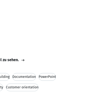
il zu sehen.
ilding
Documentation
PowerPoint
ty
Customer orientation