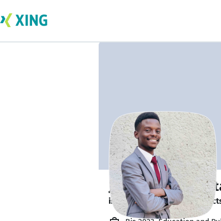
Jeremiah kanyan
is looking for freelance project