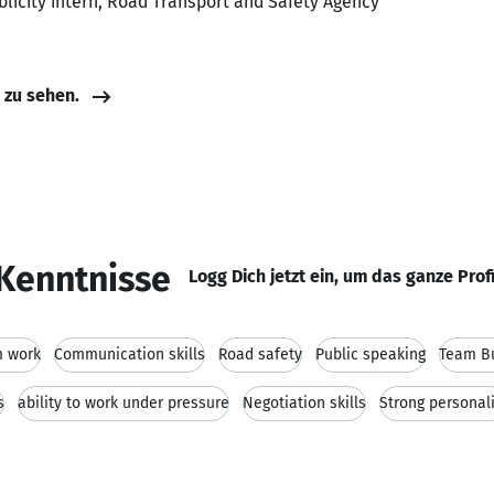
blicity intern, Road Transport and Safety Agency
e zu sehen.
Kenntnisse
Logg Dich jetzt ein, um das ganze Prof
 work
Communication skills
Road safety
Public speaking
Team Bu
s
ability to work under pressure
Negotiation skills
Strong personali