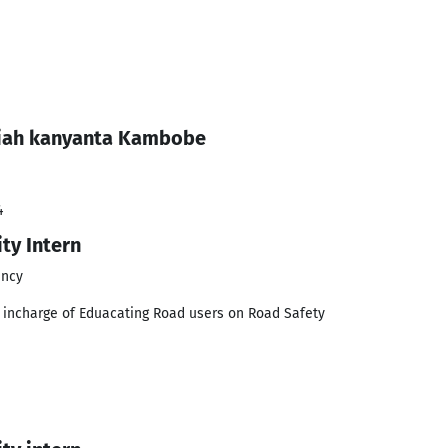
miah kanyanta Kambobe
4
ty Intern
ency
r incharge of Eduacating Road users on Road Safety