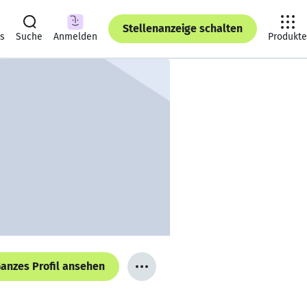
Stellenanzeige schalten
ts
Suche
Anmelden
Produkte
anzes Profil ansehen