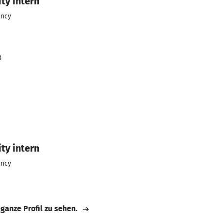
ty intern
ency
3
ty intern
ency
 ganze Profil zu sehen.