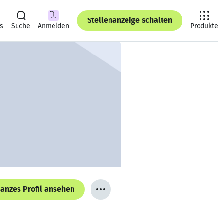
Stellenanzeige schalten
ts
Suche
Anmelden
Produkte
anzes Profil ansehen