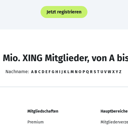
Jetzt registrieren
 Mio. XING Mitglieder, von A bi
Nachname:
A
B
C
D
E
F
G
H
I
J
K
L
M
N
O
P
Q
R
S
T
U
V
W
X
Y
Z
Mitgliedschaften
Hauptbereiche
Premium
Mitgliederverz