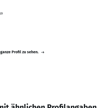
59
 ganze Profil zu sehen.
mit ähnlichen Profilangaben