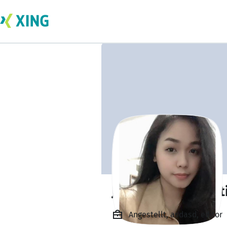
Jianna Windarwat
Angestellt, asdasd, editor