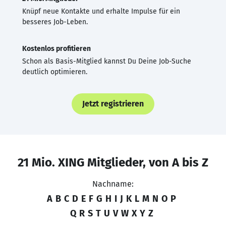
Knüpf neue Kontakte und erhalte Impulse für ein
besseres Job-Leben.
Kostenlos profitieren
Schon als Basis-Mitglied kannst Du Deine Job-Suche
deutlich optimieren.
Jetzt registrieren
21 Mio. XING Mitglieder, von A bis Z
Nachname:
A
B
C
D
E
F
G
H
I
J
K
L
M
N
O
P
Q
R
S
T
U
V
W
X
Y
Z