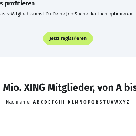
s profitieren
asis-Mitglied kannst Du Deine Job-Suche deutlich optimieren.
Jetzt registrieren
 Mio. XING Mitglieder, von A bi
Nachname:
A
B
C
D
E
F
G
H
I
J
K
L
M
N
O
P
Q
R
S
T
U
V
W
X
Y
Z