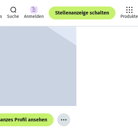
Stellenanzeige schalten
ts
Suche
Anmelden
Produkte
anzes Profil ansehen