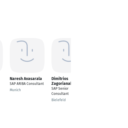
Naresh Avasarala
Dimitrios
Wolfgang Geithner
Zagorianakos
SAP ARIBA Consultant
Researcher IoT &
SAP Senior
Machine Learning,
Munich
Consultant
Java Entwickler,
System Integrator
Bielefeld
Darmstadt