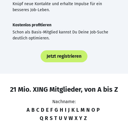
Knüpf neue Kontakte und erhalte Impulse für ein
besseres Job-Leben.
Kostenlos profitieren
Schon als Basis-Mitglied kannst Du Deine Job-Suche
deutlich optimieren.
Jetzt registrieren
21 Mio. XING Mitglieder, von A bis Z
Nachname:
A
B
C
D
E
F
G
H
I
J
K
L
M
N
O
P
Q
R
S
T
U
V
W
X
Y
Z