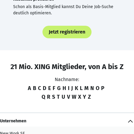
Schon als Basis-Mitglied kannst Du Deine Job-Suche
deutlich optimieren.
Jetzt registrieren
21 Mio. XING Mitglieder, von A bis Z
Nachname:
A
B
C
D
E
F
G
H
I
J
K
L
M
N
O
P
Q
R
S
T
U
V
W
X
Y
Z
Unternehmen
New Work SE