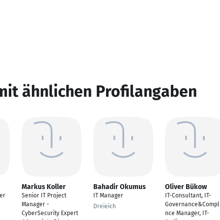
mit ähnlichen Profilangaben
Markus Koller
Bahadir Okumus
Oliver Bükow
er
Senior IT Project
IT Manager
IT-Consultant, IT-
Manager -
Governance&Compl
Dreieich
CyberSecurity Expert
nce Manager, IT-