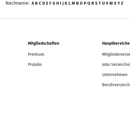
Nachname:
A
B
C
D
E
F
G
H
I
J
K
L
M
N
O
P
Q
R
S
T
U
V
W
X
Y
Z
Mitgliedschaften
Hauptbereiche
Premium
Mitgliederverz
ProJobs
Jobs Verzeichn
Unternehmen
Berufsverzeich