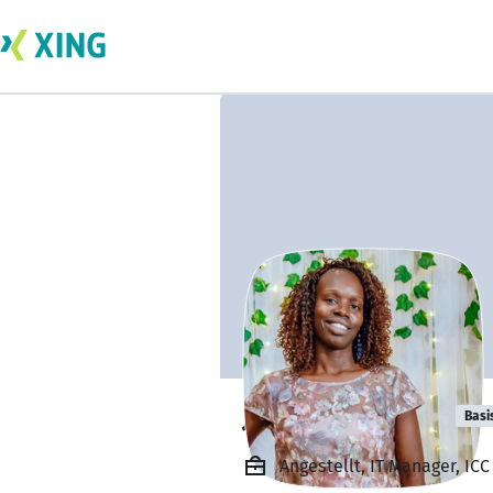
Jocelyn Otieno
Basi
Angestellt, IT Manager, ICC