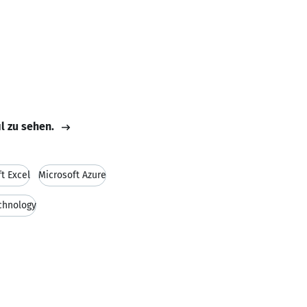
il zu sehen.
t Excel
Microsoft Azure
chnology