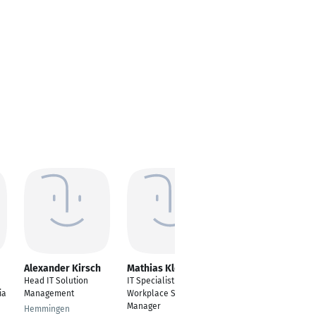
Alexander Kirsch
Mathias Klose
Serkan Yildiz
Head IT Solution
IT Specialist / Digital
IT Consultant
ia
Management
Workplace Solution
Filderstadt
Manager
Hemmingen