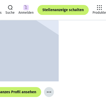
Stellenanzeige schalten
ts
Suche
Anmelden
Produkte
anzes Profil ansehen