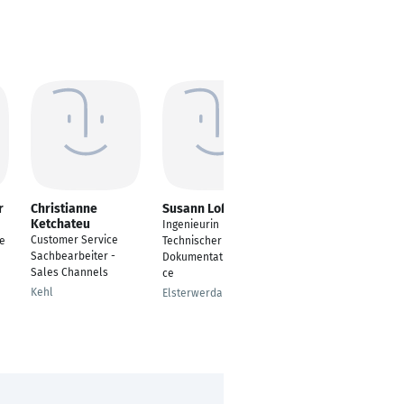
r
Christianne
Susann Loßmann
Martin Riedl
Ketchateu
Ingenieurin
Prozesstechnologe
Customer Service
se
Technischer
Nürnberg
Sachbearbeiter -
Dokumentationsservi
Sales Channels
ce
Kehl
Elsterwerda