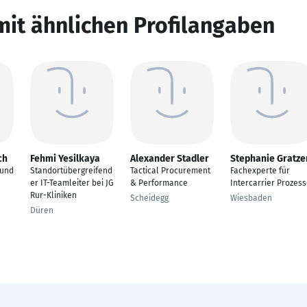
mit ähnlichen Profilangaben
ch
Fehmi Yesilkaya
Alexander Stadler
Stephanie Gratze
 und
Standortübergreifend
Tactical Procurement
Fachexperte für
er IT-Teamleiter bei JG
& Performance
Intercarrier Prozes
Rur-Kliniken
Scheidegg
Wiesbaden
Düren