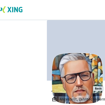
Jörgen Ehlers
Basis
Angestellt, Zahntechnikerm