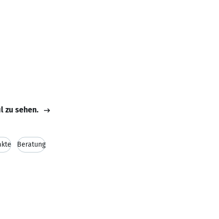
il zu sehen.
akte
Beratung