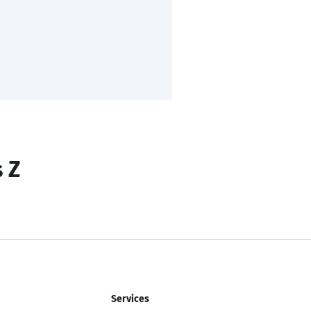
s Z
Services