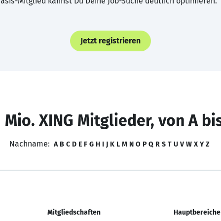
asis-Mitglied kannst Du Deine Job-Suche deutlich optimieren.
Jetzt registrieren
 Mio. XING Mitglieder, von A bi
Nachname:
A
B
C
D
E
F
G
H
I
J
K
L
M
N
O
P
Q
R
S
T
U
V
W
X
Y
Z
Mitgliedschaften
Hauptbereiche