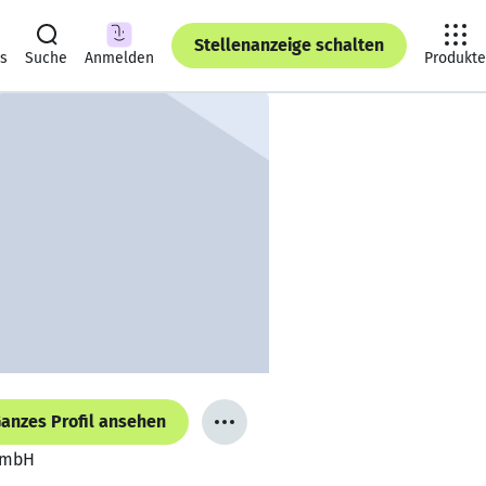
Stellenanzeige schalten
ts
Suche
Anmelden
Produkte
anzes Profil ansehen
 GmbH