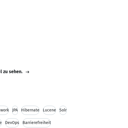
il zu sehen.
ework
JPA
Hibernate
Lucene
Solr
e
DevOps
Barrierefreiheit