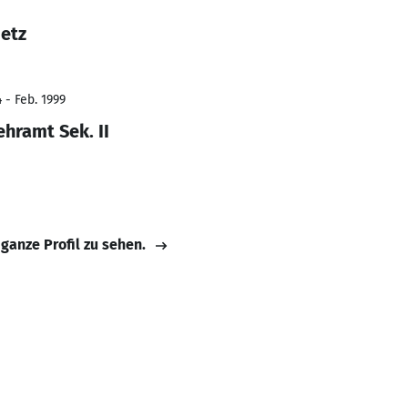
ietz
 - Feb. 1999
hramt Sek. II
 ganze Profil zu sehen.