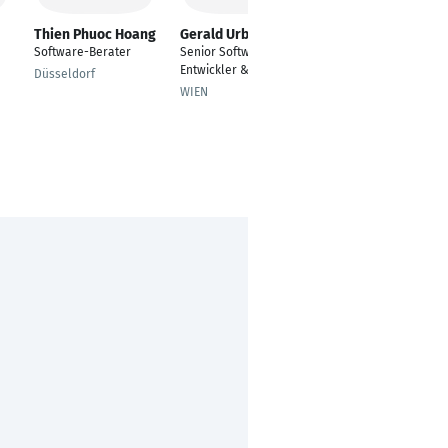
Thien Phuoc Hoang
Gerald Urbas
Dominik Girbardt
Software-Berater
Senior Software
Consultant /
Entwickler & Berater
Technical Solution
Düsseldorf
Engineer
WIEN
Paderborn