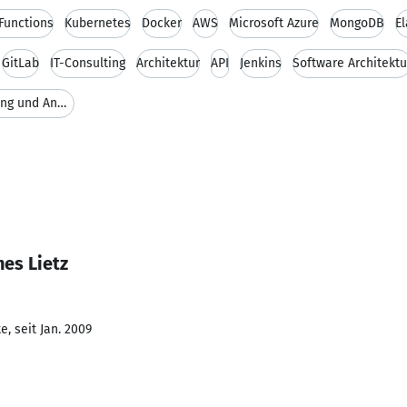
Functions
Kubernetes
Docker
AWS
Microsoft Azure
MongoDB
E
GitLab
IT-Consulting
Architektur
API
Jenkins
Software Architektu
Langjährige Erfahrung in Webentwicklung und Anwend
es Lietz
, seit Jan. 2009