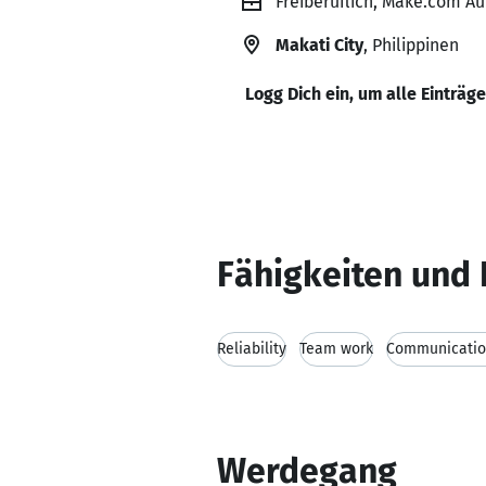
Freiberuflich, Make.com Au
Makati City
, Philippinen
Logg Dich ein, um alle Einträg
Fähigkeiten und 
Reliability
Team work
Communication
Werdegang