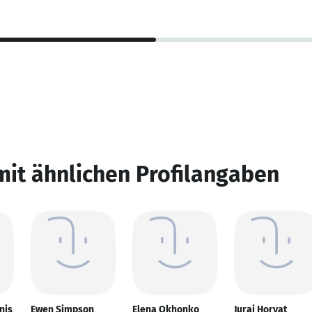
mit ähnlichen Profilangaben
nis
Ewen Simpson
Elena Okhonko
Juraj Horvat