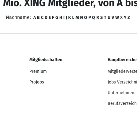
 Mio. XING Mitglieder, von A bi
Nachname:
A
B
C
D
E
F
G
H
I
J
K
L
M
N
O
P
Q
R
S
T
U
V
W
X
Y
Z
Mitgliedschaften
Hauptbereiche
Premium
Mitgliederverz
ProJobs
Jobs Verzeichn
Unternehmen
Berufsverzeich