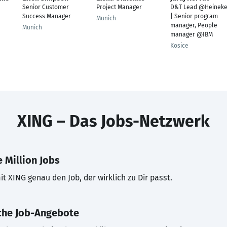
Senior Customer
Project Manager
D&T Lead @Heinek
Success Manager
| Senior program
Munich
manager, People
Munich
manager @IBM
Kosice
XING – Das Jobs-Netzwerk
 Million Jobs
t XING genau den Job, der wirklich zu Dir passt.
che Job-Angebote