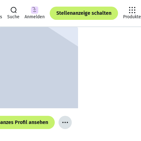
Stellenanzeige schalten
ts
Suche
Anmelden
Produkte
anzes Profil ansehen