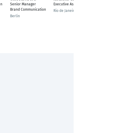
Nair
en
Senior Manager
Executive Assistant
---
Brand Communication
Rio de Janeiro
Dortmund
Berlin