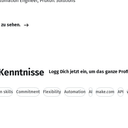
tomation Engineer, ProXoft Solutions
e zu sehen.
Kenntnisse
Logg Dich jetzt ein, um das ganze Prof
 skills
Commitment
Flexibility
Automation
AI
make.com
API