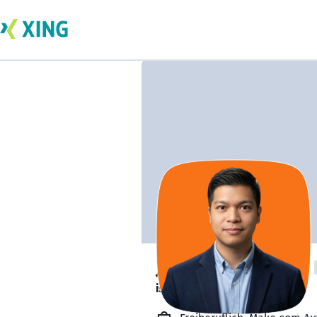
John Andrew Ang
is available. ✅