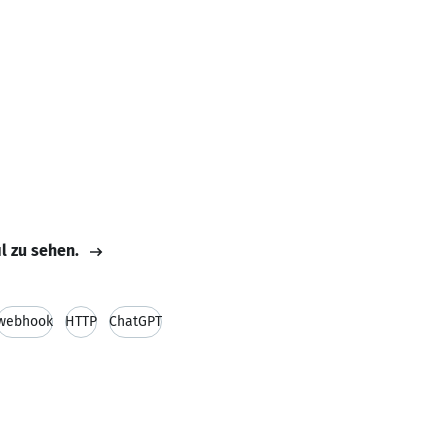
il zu sehen.
webhook
HTTP
ChatGPT