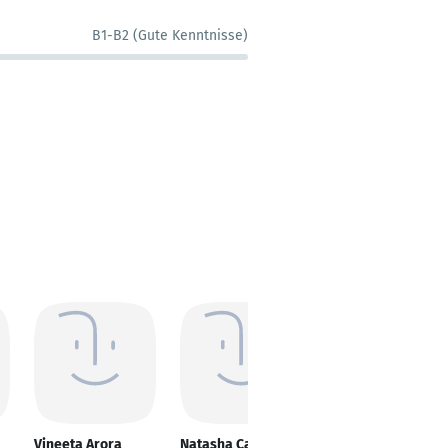
B1-B2 (Gute Kenntnisse)
Vineeta Arora
Natasha Carlos
Rahul Biju Kumar