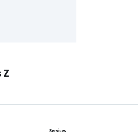
s Z
Services