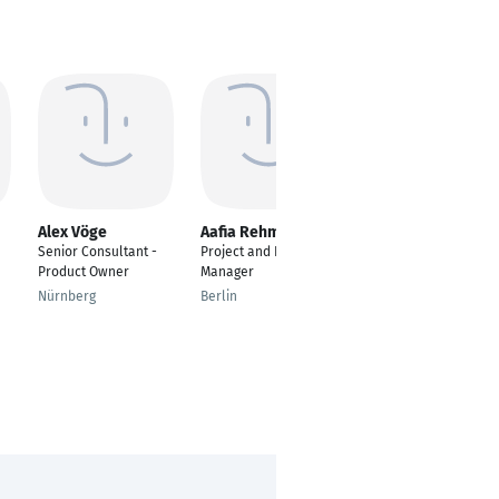
Alex Vöge
Aafia Rehman
Palak Dubey
Senior Consultant -
Project and Product
Senior Consultant
Product Owner
Manager
Erlangen
Nürnberg
Berlin