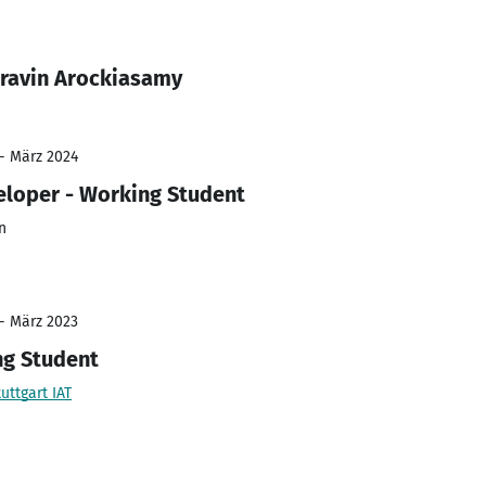
Pravin Arockiasamy
 - März 2024
eloper - Working Student
n
 - März 2023
ng Student
uttgart IAT