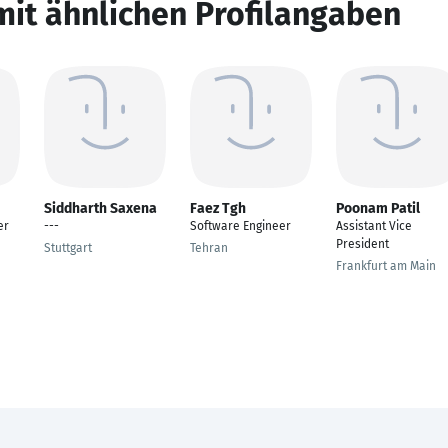
mit ähnlichen Profilangaben
Siddharth Saxena
Faez Tgh
Poonam Patil
er
---
Software Engineer
Assistant Vice
President
Stuttgart
Tehran
Frankfurt am Main