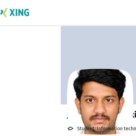
John Pravin Aroc
Student, Information techn