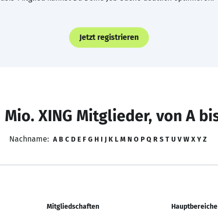
Jetzt registrieren
 Mio. XING Mitglieder, von A bi
Nachname:
A
B
C
D
E
F
G
H
I
J
K
L
M
N
O
P
Q
R
S
T
U
V
W
X
Y
Z
Mitgliedschaften
Hauptbereiche