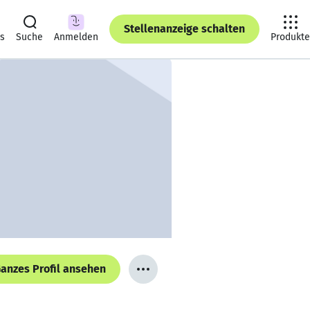
Stellenanzeige schalten
ts
Suche
Anmelden
Produkte
anzes Profil ansehen