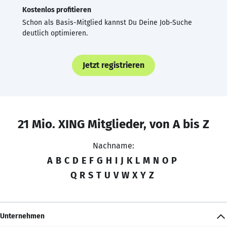
Kostenlos profitieren
Schon als Basis-Mitglied kannst Du Deine Job-Suche
deutlich optimieren.
Jetzt registrieren
21 Mio. XING Mitglieder, von A bis Z
Nachname:
A
B
C
D
E
F
G
H
I
J
K
L
M
N
O
P
Q
R
S
T
U
V
W
X
Y
Z
Unternehmen