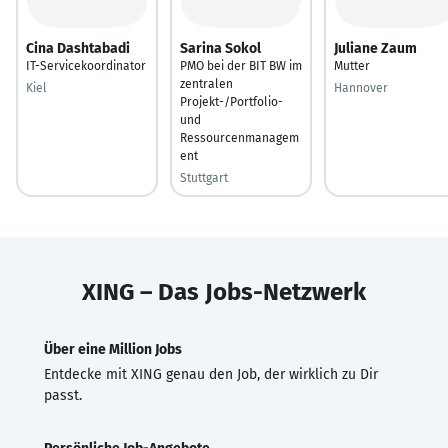
Cina Dashtabadi
Sarina Sokol
Juliane Zaum
IT-Servicekoordinator
PMO bei der BIT BW im
Mutter
zentralen
Kiel
Hannover
Projekt-/Portfolio-
und
Ressourcenmanagem
ent
Stuttgart
XING – Das Jobs-Netzwerk
Über eine Million Jobs
Entdecke mit XING genau den Job, der wirklich zu Dir
passt.