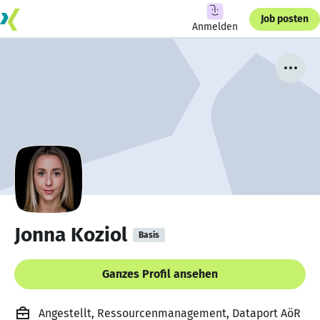
Job posten
Anmelden
Jonna Koziol
Basis
Ganzes Profil ansehen
Angestellt, Ressourcenmanagement, Dataport AöR