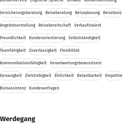
Kundenservice
Englische Sprache
Verkauf
Kundenbetreuung
Versicherungsberatung
Reiseberatung
Reiseplanung
Reisebüro
Angebotserstellung
Reisebereitschaft
Verkaufstalent
Freundlichkeit
Kundenorientierung
Selbstständigkeit
Teamfähigkeit
Zuverlässigkeit
Flexibilität
Kommunikationsfähigkeit
Verantwortungsbewusstsein
Genauigkeit
Zielstrebigkeit
Ehrlichkeit
Belastbarkeit
Empathie
Büroassistenz
Kundenanfragen
Werdegang