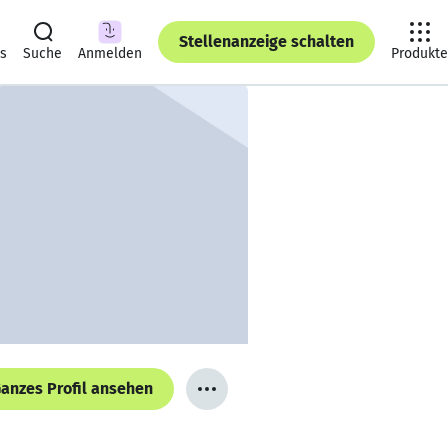
Stellenanzeige schalten
ts
Suche
Anmelden
Produkte
anzes Profil ansehen