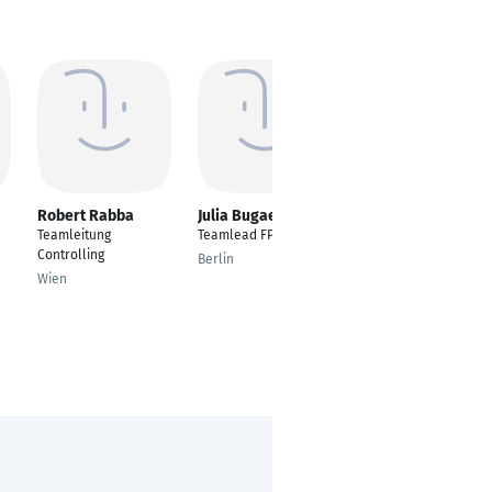
Robert Rabba
Julia Bugaeva
Aehtesham Bhutta
Teamleitung
Teamlead FP&A
---
Controlling
Berlin
Islamabad
Wien