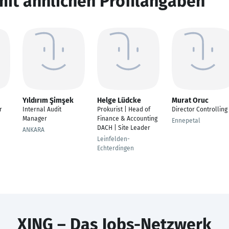
mit ähnlichen Profilangaben
Yıldırım Şimşek
Helge Lüdcke
Murat Oruc
r
Internal Audit
Prokurist | Head of
Director Controlling
Manager
Finance & Accounting
Ennepetal
DACH | Site Leader
ANKARA
Leinfelden-
Echterdingen
XING – Das Jobs-Netzwerk