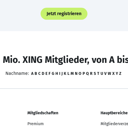
Jetzt registrieren
 Mio. XING Mitglieder, von A bi
Nachname:
A
B
C
D
E
F
G
H
I
J
K
L
M
N
O
P
Q
R
S
T
U
V
W
X
Y
Z
Mitgliedschaften
Hauptbereiche
Premium
Mitgliederverz