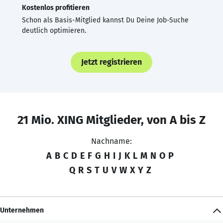
Kostenlos profitieren
Schon als Basis-Mitglied kannst Du Deine Job-Suche
deutlich optimieren.
Jetzt registrieren
21 Mio. XING Mitglieder, von A bis Z
Nachname:
A
B
C
D
E
F
G
H
I
J
K
L
M
N
O
P
Q
R
S
T
U
V
W
X
Y
Z
Unternehmen