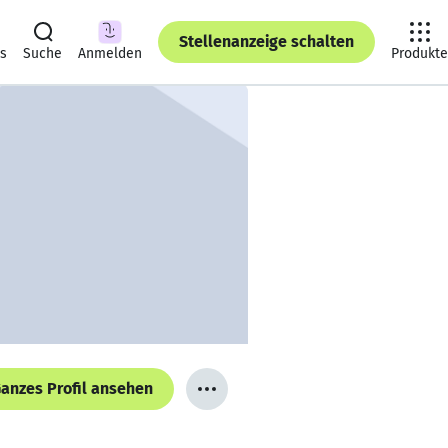
Stellenanzeige schalten
ts
Suche
Anmelden
Produkte
anzes Profil ansehen