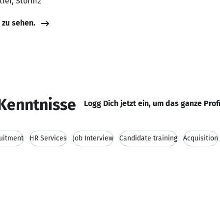
tler, Storm2
e zu sehen.
Kenntnisse
Logg Dich jetzt ein, um das ganze Prof
uitment
HR Services
Job Interview
Candidate training
Acquisition