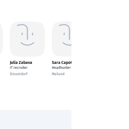
Julia Zabava
Sara Capoti
Arkadiusz
Stefanski
IT recruiter
Headhunter
Recruiter
Düsseldorf
Mailand
Gdansk