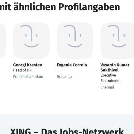
mit ähnlichen Profilangaben
Georgi Krastev
Evgenia Correia
Vasanth Kumar
Sakthivel
Head of HR
---
Executive -
Frankfurt am Main
Bragança
Recruitment
Chennai
XING – Das Jobs-Netzwerk