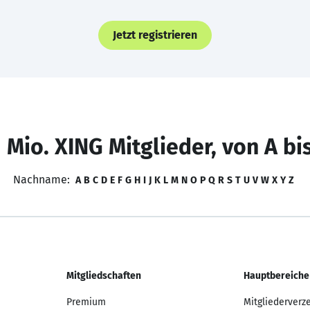
Jetzt registrieren
 Mio. XING Mitglieder, von A bi
Nachname:
A
B
C
D
E
F
G
H
I
J
K
L
M
N
O
P
Q
R
S
T
U
V
W
X
Y
Z
Mitgliedschaften
Hauptbereiche
Premium
Mitgliederverz