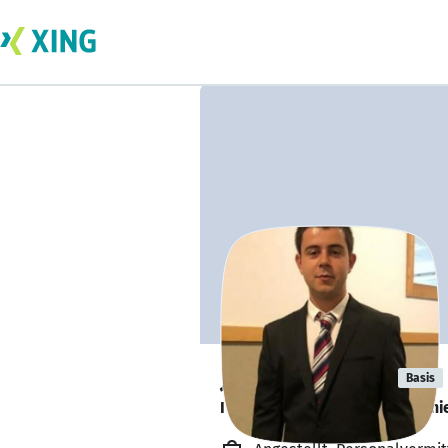
Josef Belghiti
Basis
I am hiring for Fintech compani