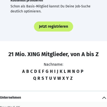
Kostenlos profitieren
Schon als Basis-Mitglied kannst Du Deine Job-Suche
deutlich optimieren.
Jetzt registrieren
21 Mio. XING Mitglieder, von A bis Z
Nachname:
A
B
C
D
E
F
G
H
I
J
K
L
M
N
O
P
Q
R
S
T
U
V
W
X
Y
Z
Unternehmen