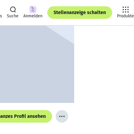
Stellenanzeige schalten
ts
Suche
Anmelden
Produkte
anzes Profil ansehen