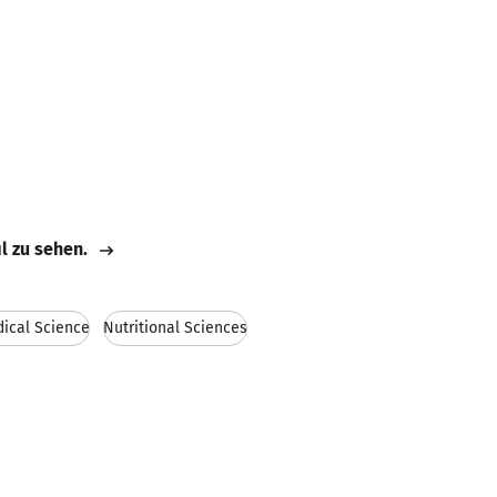
il zu sehen.
ical Science
Nutritional Sciences