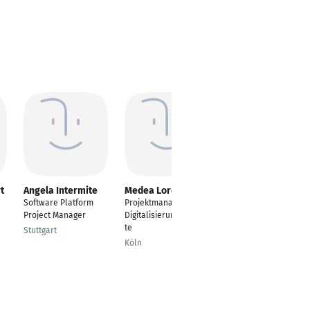
t
Angela Intermite
Medea Lorenzen
Jacqueline Bonin
Software Platform
Projektmanagerin für
Office & Project
Project Manager
Digitalisierungsprojek
Manager
te
Stuttgart
Berlin
Köln