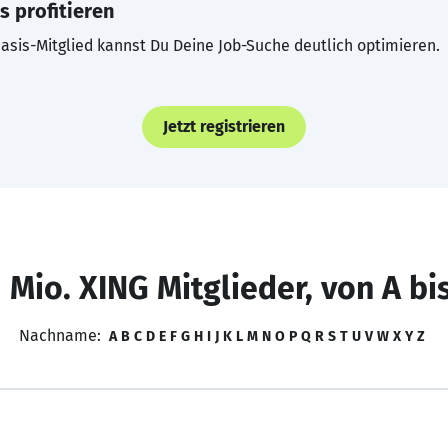
s profitieren
asis-Mitglied kannst Du Deine Job-Suche deutlich optimieren.
Jetzt registrieren
 Mio. XING Mitglieder, von A bi
Nachname:
A
B
C
D
E
F
G
H
I
J
K
L
M
N
O
P
Q
R
S
T
U
V
W
X
Y
Z