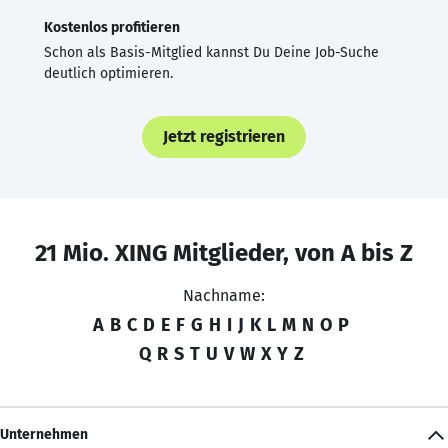
Kostenlos profitieren
Schon als Basis-Mitglied kannst Du Deine Job-Suche
deutlich optimieren.
Jetzt registrieren
21 Mio. XING Mitglieder, von A bis Z
Nachname:
A
B
C
D
E
F
G
H
I
J
K
L
M
N
O
P
Q
R
S
T
U
V
W
X
Y
Z
Unternehmen