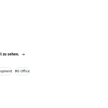
il zu sehen.
lopment
MS Office