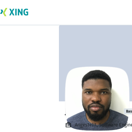
Joshua Horsfall
Bas
Angestellt, Software Engin