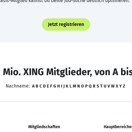
asis-Mitglied kannst Du Deine Job-Suche deutlich optimieren.
Jetzt registrieren
 Mio. XING Mitglieder, von A bi
Nachname:
A
B
C
D
E
F
G
H
I
J
K
L
M
N
O
P
Q
R
S
T
U
V
W
X
Y
Z
Mitgliedschaften
Hauptbereiche