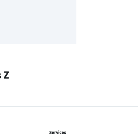
s Z
Services