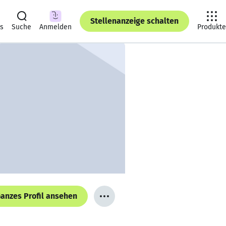
Stellenanzeige schalten
ts
Suche
Anmelden
Produkte
anzes Profil ansehen