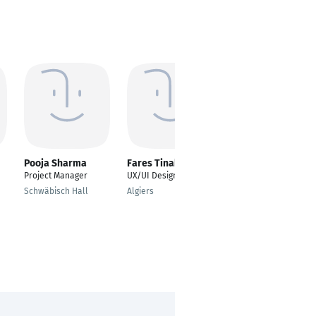
Pooja Sharma
Fares Tinakiche
Ghevariya Ravi
Project Manager
UX/UI Designer
---
Schwäbisch Hall
Algiers
Surat