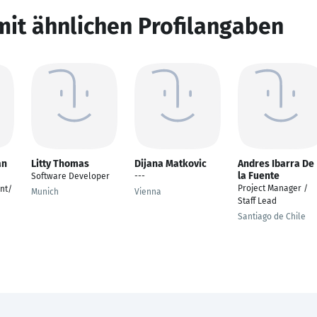
mit ähnlichen Profilangaben
an
Litty Thomas
Dijana Matkovic
Andres Ibarra De
la Fuente
Software Developer
---
Project Manager /
nt/
Munich
Vienna
Staff Lead
Santiago de Chile