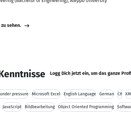
ering (Bachelor of Engineering), Aleppo University
e zu sehen.
Kenntnisse
Logg Dich jetzt ein, um das ganze Prof
k under pressure
Microsoft Excel
English Language
German
C#
XM
JavaScript
Bildbearbeitung
Object Oriented Programming
Softwa