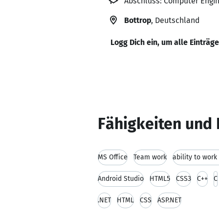
Abschluss: Computer Engine
Bottrop
, Deutschland
Logg Dich ein, um alle Einträg
Fähigkeiten und 
MS Office
Team work
ability to wor
Android Studio
HTML5
CSS3
C++
C
.NET
HTML
CSS
ASP.NET