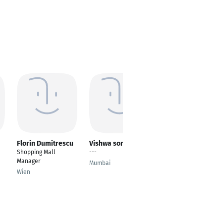
Florin Dumitrescu
Vishwa soni
Harini
Vinayagamoorthy
Shopping Mall
---
Property Manager
Manager
Mumbai
Coimbatore
Wien