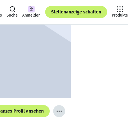
Stellenanzeige schalten
ts
Suche
Anmelden
Produkte
anzes Profil ansehen