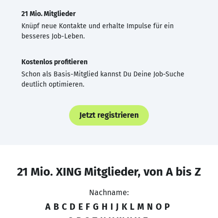
21 Mio. Mitglieder
Knüpf neue Kontakte und erhalte Impulse für ein
besseres Job-Leben.
Kostenlos profitieren
Schon als Basis-Mitglied kannst Du Deine Job-Suche
deutlich optimieren.
Jetzt registrieren
21 Mio. XING Mitglieder, von A bis Z
Nachname:
A
B
C
D
E
F
G
H
I
J
K
L
M
N
O
P