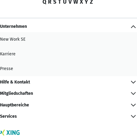
Q
R
S
T
U
V
W
X
Y
Z
Unternehmen
New Work SE
Karriere
Presse
Hilfe & Kontakt
Mitgliedschaften
Hauptbereiche
Services