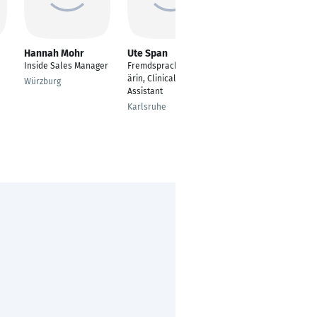
Hannah Mohr
Ute Span
Ulrike Eske
Inside Sales Manager
Fremdsprachensekret
Geschäftsführerin
ärin, Clinical Trial
Würzburg
Wien
Assistant
Karlsruhe