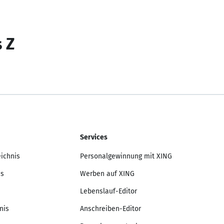
s Z
Services
eichnis
Personalgewinnung mit XING
is
Werben auf XING
Lebenslauf-Editor
nis
Anschreiben-Editor