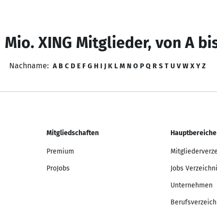
 Mio. XING Mitglieder, von A bi
Nachname:
A
B
C
D
E
F
G
H
I
J
K
L
M
N
O
P
Q
R
S
T
U
V
W
X
Y
Z
Mitgliedschaften
Hauptbereiche
Premium
Mitgliederverz
ProJobs
Jobs Verzeichn
Unternehmen
Berufsverzeich