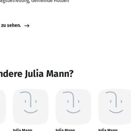
ztagsbetreuung, Gemeinde Hülben
e zu sehen.
ndere Julia Mann?
Julia Mann
Julia Mann
Julia Mann