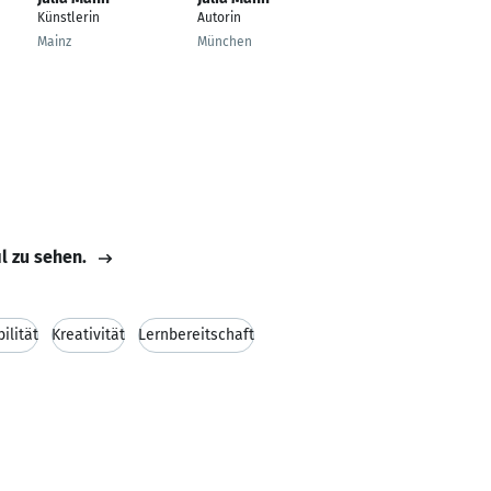
Künstlerin
Autorin
Product Manager
Greece & South
Mainz
München
Cyprus
Munich
il zu sehen.
bilität
Kreativität
Lernbereitschaft