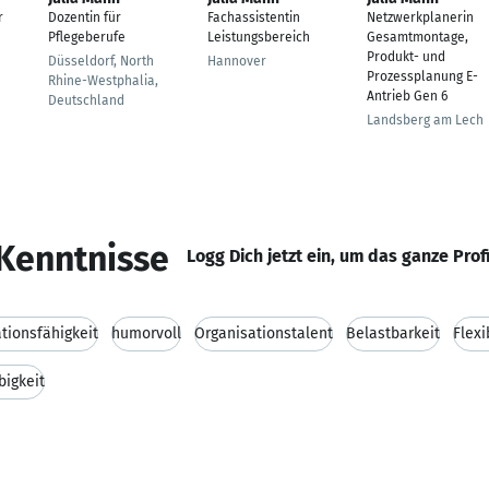
r
Dozentin für
Fachassistentin
Netzwerkplanerin
Pflegeberufe
Leistungsbereich
Gesamtmontage,
Produkt- und
Düsseldorf, North
Hannover
Prozessplanung E-
Rhine-Westphalia,
Antrieb Gen 6
Deutschland
Landsberg am Lech
Kenntnisse
Logg Dich jetzt ein, um das ganze Prof
ionsfähigkeit
humorvoll
Organisationstalent
Belastbarkeit
Flexi
bigkeit