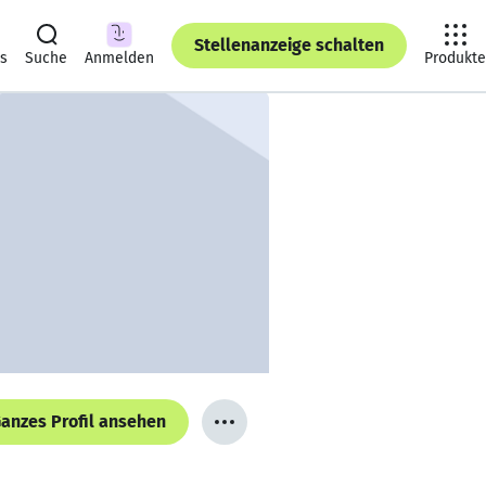
Stellenanzeige schalten
ts
Suche
Anmelden
Produkte
anzes Profil ansehen