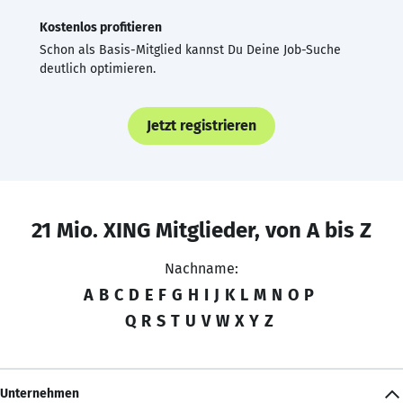
Kostenlos profitieren
Schon als Basis-Mitglied kannst Du Deine Job-Suche
deutlich optimieren.
Jetzt registrieren
21 Mio. XING Mitglieder, von A bis Z
Nachname:
A
B
C
D
E
F
G
H
I
J
K
L
M
N
O
P
Q
R
S
T
U
V
W
X
Y
Z
Unternehmen