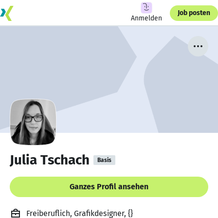
Job posten
Anmelden
Julia Tschach
Basis
Ganzes Profil ansehen
Freiberuflich, Grafikdesigner, {}