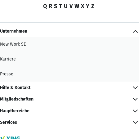
Q
R
S
T
U
V
W
X
Y
Z
Unternehmen
New Work SE
Karriere
Presse
Hilfe & Kontakt
Mitgliedschaften
Hauptbereiche
Services