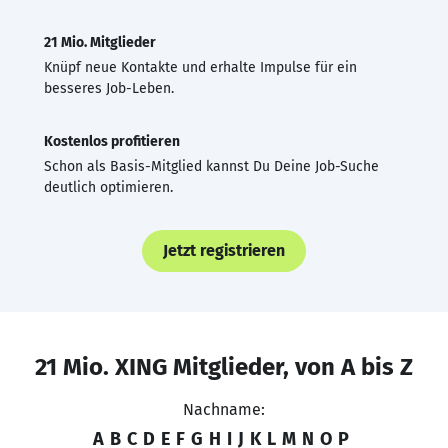
21 Mio. Mitglieder
Knüpf neue Kontakte und erhalte Impulse für ein
besseres Job-Leben.
Kostenlos profitieren
Schon als Basis-Mitglied kannst Du Deine Job-Suche
deutlich optimieren.
Jetzt registrieren
21 Mio. XING Mitglieder, von A bis Z
Nachname:
A
B
C
D
E
F
G
H
I
J
K
L
M
N
O
P